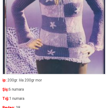
ip:
200gr. lila 200gr mor
Şiş:
6 numara
Tığ:
1 numara
Beden:
38