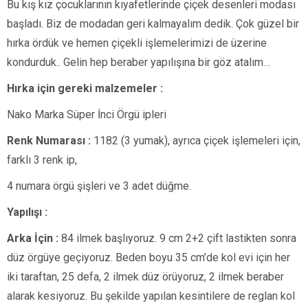
Bu kış kız çocuklarının kıyafetlerinde çiçek desenleri modası
başladı. Biz de modadan geri kalmayalım dedik. Çok güzel bir
hırka ördük ve hemen çiçekli işlemelerimizi de üzerine
kondurduk.. Gelin hep beraber yapılışına bir göz atalım…
Hırka için gereki malzemeler :
Nako Marka Süper İnci Örgü ipleri
Renk Numarası :
1182 (3 yumak), ayrıca çiçek işlemeleri için,
farklı 3 renk ip,
4 numara örgü şişleri ve 3 adet düğme.
Yapılışı :
Arka İçin :
84 ilmek başlıyoruz. 9 cm 2+2 çift lastikten sonra
düz örgüye geçiyoruz. Beden boyu 35 cm’de kol evi için her
iki taraftan, 25 defa, 2 ilmek düz örüyoruz, 2 ilmek beraber
alarak kesiyoruz. Bu şekilde yapılan kesintilere de reglan kol