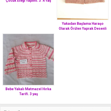
Çocuk Eteği Yapımı. 3 .4 Yaş
Yakadan Başlama Haraşo
Olarak Örülen Yaprak Desenli
Yelek Tarifi. 1 yaş.
Bebe Yakalı Matmazel Hırka
Tarifi. 3 yaş