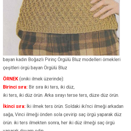
bayan kadın Boğazlı Pirinç Örgülü Bluz modelleri örnekleri
çeşitleri örgü bayan Örgülü Bluz
ÖRNEK
(oniki ilmek üzerinde):
Birinci sıra:
Bir sıra iki ters, iki düz,
iki ters, iki düz örün. Arka sırayı terse ters, düze düz örün.
İkinci sıra:
İki ilmek ters örün. Soldaki iki’nci ilmeği arkadan
sağa, Vinci ilmeği önden sola çevirip saç örgü yaparak düz
örün. iki ters ilmekten sonra, her iki düz ilmeği saç örgü
yaparak devam edin.