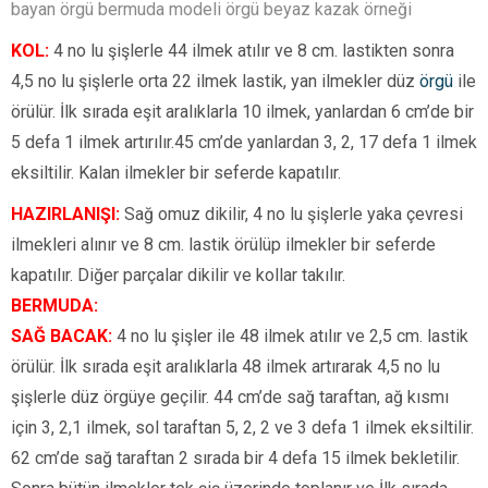
bayan örgü bermuda modeli örgü beyaz kazak örneği
KOL:
4 no lu şişlerle 44 ilmek atılır ve 8 cm. lastikten sonra
4,5 no lu şişlerle orta 22 ilmek lastik, yan ilmekler düz
örgü
ile
örülür. İlk sırada eşit aralıklarla 10 ilmek, yanlardan 6 cm’de bir
5 defa 1 ilmek artırılır.45 cm’de yanlardan 3, 2, 17 defa 1 ilmek
eksiltilir. Kalan ilmekler bir seferde kapatılır.
HAZIRLANIŞI:
Sağ omuz dikilir, 4 no lu şişlerle yaka çevresi
ilmekleri alınır ve 8 cm. lastik örülüp ilmekler bir seferde
kapatılır. Diğer parçalar dikilir ve kollar takılır.
BERMUDA:
SAĞ BACAK:
4 no lu şişler ile 48 ilmek atılır ve 2,5 cm. lastik
örülür. İlk sırada eşit aralıklarla 48 ilmek artırarak 4,5 no lu
şişlerle düz örgüye geçilir. 44 cm’de sağ taraftan, ağ kısmı
için 3, 2,1 ilmek, sol taraftan 5, 2, 2 ve 3 defa 1 ilmek eksiltilir.
62 cm’de sağ taraftan 2 sırada bir 4 defa 15 ilmek bekletilir.