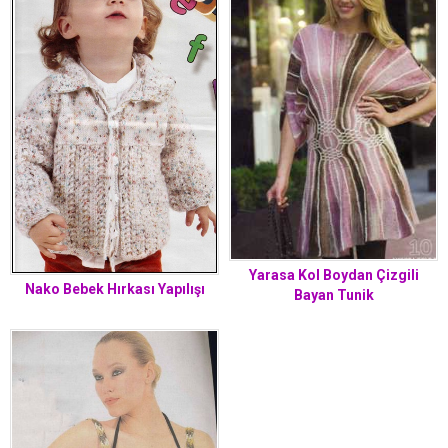
Yarasa Kol Boydan Çizgili
Nako Bebek Hırkası Yapılışı
Bayan Tunik