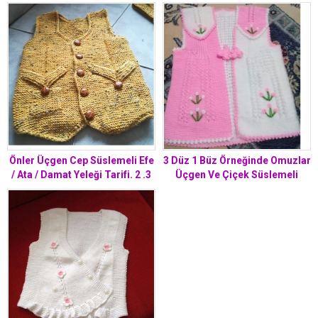
Önler Üçgen Cep Süslemeli Efe
3 Düz 1 Büz Örneğinde Omuzlar
/ Ata / Damat Yeleği Tarifi. 2 .3
Üçgen Ve Çiçek Süslemeli
yaş
Çocuk Yeleği Yapımı. 5 .6 yaş