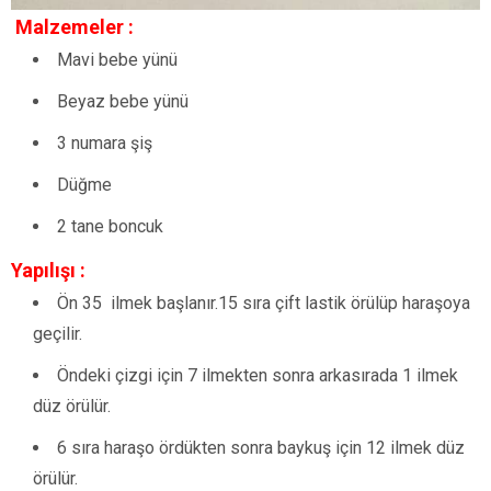
Malzemeler :
Mavi bebe yünü
Beyaz bebe yünü
3 numara şiş
Düğme
2 tane boncuk
Yapılışı :
Ön 35 ilmek başlanır.15 sıra çift lastik örülüp haraşoya
geçilir.
Öndeki çizgi için 7 ilmekten sonra arkasırada 1 ilmek
düz örülür.
6 sıra haraşo ördükten sonra baykuş için 12 ilmek düz
örülür.