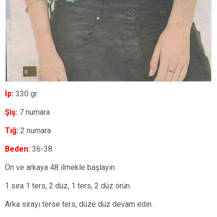
İp:
330 gr.
Şiş:
7 numara
Tığ:
2 numara
Beden:
36-38
Ön ve arkaya 48 ilmekle başlayın.
1 sıra 1 ters, 2 düz, 1 ters, 2 düz örün.
Arka sırayı terse ters, düze düz devam edin.