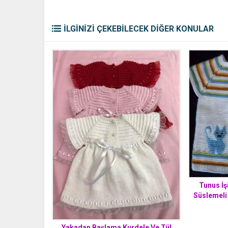
İLGİNİZİ ÇEKEBİLECEK DİĞER KONULAR
Tunus İş
Süslemeli 
Yakadan Başlama Kurdele Ve Tül