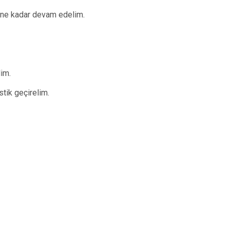
tene kadar devam edelim.
im.
tik geçirelim.