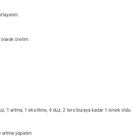
rlayalım.
 olarak örelim.
üz, 1 artma, 1 eksiltme, 4 düz, 2 ters buraya kadar 1 örnek oldu.
e artma yapalım.