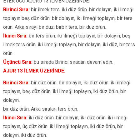
ETEK UCU AJURU 13 İLMEK ÜZERİNDE:
Birinci Sıra:
bir ilmek ters, iki düz örün. bir dolayın, iki ilmeği
toplayın beş düz örün. bir dolayın, iki ilmeği toplayın, bir ters
örün. Arka sırayı bir düz, birbir ters, bir düz örün.
İkinci Sıra:
bir ters örün. iki ilmeği toplayın, bir dolayın, beş
ilmek ters örün. iki ilmeği toplayın, bir dolayın, iki düz, bir ters
örün.
Üçüncü Sıra:
bu sırada Birinci sıradan devam edin.
AJUR 13 İLMEK ÜZERİNDE:
Birinci Sıra:
bir düz örün. bir dolayın, iki düz örün. iki ilmeği
toplayın, beş düz örün. iki ilmeği toplayın, iki düz örün. bir
dolayın,
bir düz örün. Arka sıraları ters örün.
İkinci Sıra:
iki düz örün. bir dolayın, iki düz örün. iki ilmeği
toplayın, üç düz örün. iki ilmeği toplayın, iki düz örün, bir
dolayın, iki düz örün.