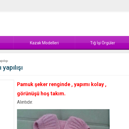
Kazak Modelleri
Tığ İşi Örgüler
pılışı
 yapılışı
Pamuk şeker renginde , yapımı kolay ,
görünüşü hoş takım.
Alıntıdır.